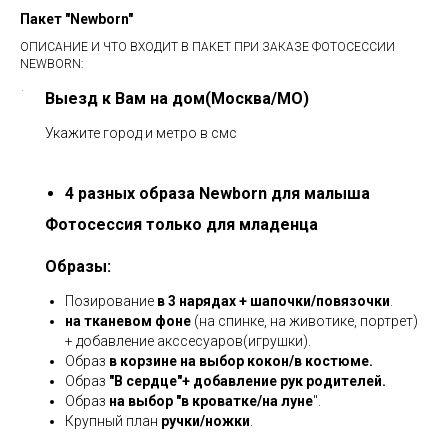
Пакет "Newborn"
ОПИСАНИЕ И ЧТО ВХОДИТ В ПАКЕТ ПРИ ЗАКАЗЕ ФОТОСЕССИИ
NEWBORN:
Выезд к Вам на дом(Москва/МО)
Укажите город и метро в смс
4 разных образа Newborn для малыша
Фотосессия только для младенца
Образы:
Позирование
в 3 нарядах
+
шапочки/повязочки
.
на тканевом фоне
(на спинке, на животике, портрет)
+ добавление акссесуаров(игрушки).
Образ
в корзине на выбор кокон/в костюме.
Образ
"В сердце"+ добавление рук родителей.
Образ
на выбор "в кроватке/на луне
".
Крупный план
ручки/ножки
.