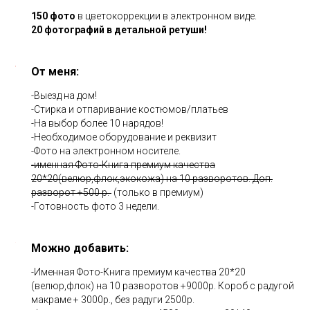
150 фото
в цветокоррекции в электронном виде.
20 фотографий в детальной ретуши!
От меня:
-Выезд на дом!
-Стирка и отпаривание костюмов/платьев
-На выбор более 10 нарядов!
-Необходимое оборудование и реквизит
-Фото на электронном носителе.
-именная Фото-Книга премиум качества
20*20(велюр,флок,экокожа) на 10 разворотов. Доп.
разворот +500 р.
(только в премиум)
-Готовность фото 3 недели.
Можно добавить:
-Именная Фото-Книга премиум качества 20*20
(велюр,флок) на 10 разворотов +9000р. Короб с радугой
макраме + 3000р., без радуги 2500р.