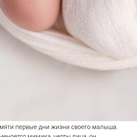
амяти первые дни жизни своего малыша.
меняется мимика, черты лица, он