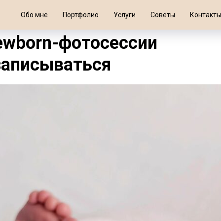
Обо мне
Портфолио
Услуги
Советы
Контакт
newborn-фотосессии
 записываться