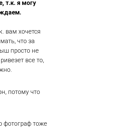
 т.к. я могу
уждаем.
.к. вам хочется
мать, что за
лыш просто не
ривезет все то,
жно.
н, потому что
но фотограф тоже