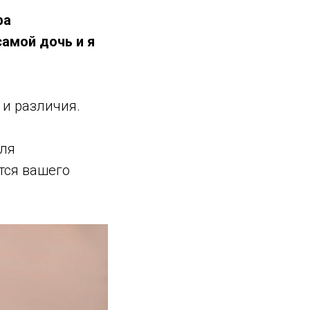
фа
самой дочь и я
 и различия.
для
тся вашего