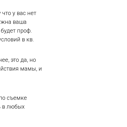
что у вас нет
ужна ваша
 будет проф.
условий в кв.
ее, это да, но
ойствия мамы, и
 по съемке
ь в любых