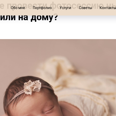
е провести фотосессию н
Обо мне
Портфолио
Услуги
Советы
Контакт
 или на дому?