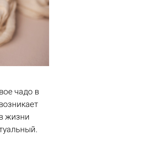
вое чадо в
 возникает
 в жизни
ктуальный.